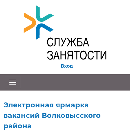
Перейти к контенту
Вход
Электронная ярмарка
вакансий Волковысского
района