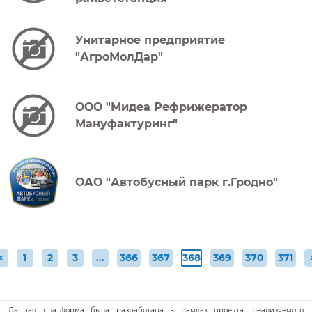
Унитарное предприятие
"АгроМолДар"
ООО "Мидеа Рефрижератор
Мануфактуринг"
ОАО "Автобусный парк г.Гродно"
(текущая)
<
1
2
3
...
366
367
368
369
370
371
Данная платформа была разработана в рамках проекта, реализуемого