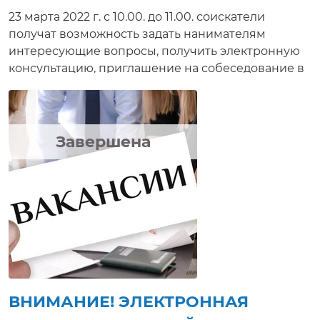
23 марта 2022 г. с 10.00. до 11.00. соискатели
получат возможность задать нанимателям
интересующие вопросы, получить электронную
консультацию, приглашение на собеседование в
режиме реального времени. Данная электронная
услуга предлагается всем желающим
трудоустроиться и значительно сократит период
поиска работы. В мероприятии примут участие
Завершена
организации города филиал ОАО «Атлант»
Барановичский станкостроительный завод и
Барановичская дистанция пути ТРУП
«Барановичское отделение БЖД».
ВНИМАНИЕ! ЭЛЕКТРОННАЯ