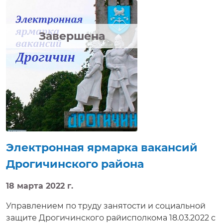
работ будет предложено ознакомиться с
вакансиями, предлагаемыми нанимателями,
условиями труда, а также задать интересующие
Завершена
вопросы, направить резюме, получить
электронную консультацию, приглашение на
собеседование в режиме реального времени.
Электронная ярмарка вакансий доступна на
сайте http://e-vacancy.by Данная электронная
услуга предлагается всем жителям республики и
значительно сокращает период поиска работ/
Электронная ярмарка вакансий
Дрогичинского района
18 марта 2022 г.
Управлением по труду занятости и социальной
защите Дрогичинского райисполкома 18.03.2022 с