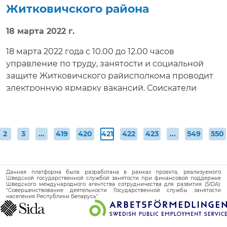
Житковичского района
18 марта 2022 г.
18 марта 2022 года с 10.00 до 12.00 часов
управление по труду, занятости и социальной
защите Житковичского райисполкома проводит
электронную ярмарку вакансий. Соискатели
работ получат возможность ознакомиться с
вакансиями, задать нанимателям интересующие
вопросы, получить электронную консультацию,
(текущая)
2
3
...
419
420
421
422
423
...
549
550
приглашение на собеседование в режиме
реального времени.
Данная платформа была разработана в рамках проекта, реализуемого
Шведской государственной службой занятости при финансовой поддержке
Шведского международного агентства сотрудничества для развития (SIDA):
"Совершенствование деятельности Государственной службы занятости
населения Республики Беларусь".