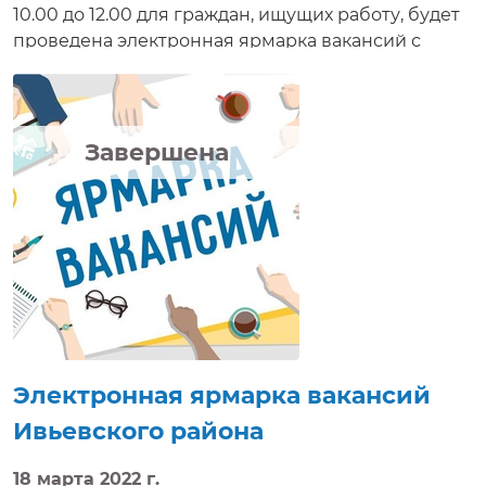
10.00 до 12.00 для граждан, ищущих работу, будет
проведена электронная ярмарка вакансий с
онлайн консультированием на информационной
площадке http://e-vacancy.by с участием
предприятий Дрогичинского региона.
Соискатели работ получат возможность
Завершена
ознакомиться с имеющимися на данных
предприятиях вакансиями, задать нанимателям
интересующие вопросы, получить электронную
консультацию, приглашение на собеседование в
режиме реального времени.
Электронная ярмарка вакансий
Ивьевского района
18 марта 2022 г.