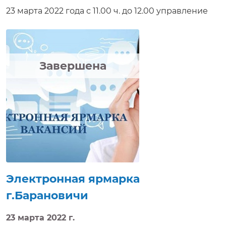
23 марта 2022 года с 11.00 ч. до 12.00 управление
по труду, занятости и социальной защите
Жлобинского райисполкома проводит
электронную ярмарку вакансий. Соискателям
работ будет предложено ознакомиться с
Завершена
вакансиями, предлагаемыми нанимателями,
условиями труда, а также задать интересующие
вопросы, направить резюме, получить
электронную консультацию, приглашение на
собеседование в режиме реального времени.
Электронная ярмарка вакансий доступна на
сайте http://e-vacancy.by.
Электронная ярмарка
г.Барановичи
23 марта 2022 г.