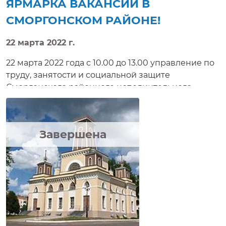
ЯРМАРКА ВАКАНСИЙ В
СМОРГОНСКОМ РАЙОНЕ!
22 марта 2022 г.
22 марта 2022 года с 10.00 до 13.00 управление по
труду, занятости и социальной защите
Сморгонского районного исполнительного
комитета проводит электронную ярмарку
вакансий. Соискателям работ будет предложено
ознакомиться с вакансиями, предлагаемыми
Завершена
нанимателями, условиями труда, а также задать
интересующие вопросы, направить резюме,
получить электронную консультацию,
приглашение на собеседование в режиме
реального времени. Электронная ярмарка
вакансий доступна на сайте http://e-vacancy.by.
Данная электронная услуга предлагается всем
жителям республики и значительно сокращает