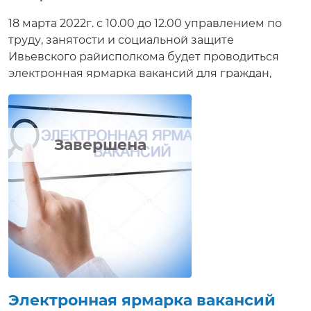
18 марта 2022г. с 10.00 до 12.00 управлением по
труду, занятости и социальной защите
Ивьевского райисполкома будет проводиться
электронная ярмарка вакансий для граждан,
ищущих работу. Приглашаются незанятые
граждане Ивьевского района. В рамках
информационного мероприятия соискатели
путем онлайн-общения будут иметь возможность
Завершена
ознакомиться с вакансиями, имеющимися в
организациях, режимом и условиями труда,
задать интересующие вопросы, направить
резюме, получить электронную консультацию по
вопросам трудоустройства, приглашение на
собеседование в режиме реального времени.
Электронная ярмарка вакансий