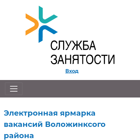
Перейти к контенту
Вход
Электронная ярмарка
вакансий Воложинксого
района