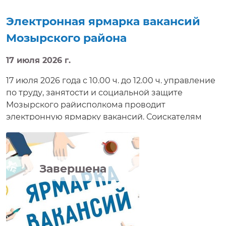
Электронная ярмарка вакансий
Мозырского района
17 июля 2026 г.
17 июля 2026 года с 10.00 ч. до 12.00 ч. управление
по труду, занятости и социальной защите
Мозырского райисполкома проводит
электронную ярмарку вакансий. Соискателям
работ будет предложено ознакомиться с
вакансиями, предлагаемыми нанимателями,
условиями труда, а также задать интересующие
вопросы, направить резюме, получить
Завершена
электронную консультацию, приглашение на
собеседование в режиме реального времени.
Электронная ярмарка вакансий доступна на
сайте http://e-vacancy.by Данная электронная
услуга предлагается всем жителям республики и