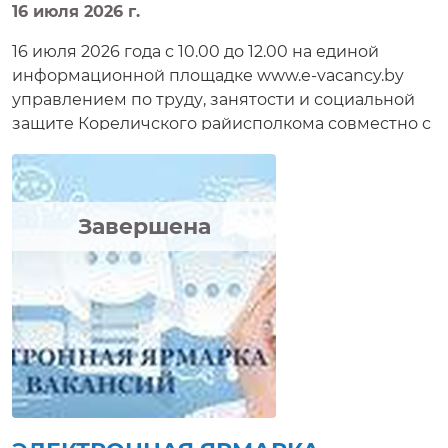
16 июля 2026 г.
16 июля 2026 года с 10.00 до 12.00 на единой
информационной площадке www.e-vacancy.by
управлением по труду, занятости и социальной
защите Кореличского райисполкома совместно с
предприятиями района будет организовано
проведение электронной ярмарки вакансий для
инвалидов, лиц, вернувшихся из МЛС, ЛТП,
учащейся молодежи и других категорий
Завершена
неработающих граждан. Цель электронной
ярмарки вакансий – содействие нанимателям в
подборе работников на вакантные рабочие места
путём дистанционного контакта между
нанимателем и соискателем. Соискатели получат
возможность ознакомиться с имеющимися
вакансиями, задать нанимателям интересующие
вопросы, получить электронную консультацию,
приглашение на собеседование в режиме