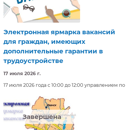
значительно сокращает период поиска работы. В
мероприятии примут участие организации
Мозырского района.
Электронная ярмарка вакансий
для граждан, имеющих
дополнительные гарантии в
трудоустройстве
17 июля 2026 г.
17 июля 2026 года с 10:00 до 12:00 управлением по
труду, занятости и социальной защите
Городокского районного исполнительного
комитета проводит электронную ярмарку
вакансий для трудоустройства граждан имеющих
Завершена
дополнительные гарантии в трудоустройстве.
Будет предложено ознакомиться с вакансиями,