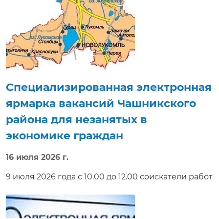
предлагаемыми нанимателями, условиями труда,
а также задать интересующие вопросы,
направить резюме, получить электронную
консультацию, приглашение на собеседование в
режиме реального времени. Электронная
ярмарка вакансий доступна на сайте http://e-
vacancy.by.
Специализированная электронная
ярмарка вакансий Чашникского
района для незанятых в
экономике граждан
16 июля 2026 г.
9 июля 2026 года с 10.00 до 12.00 соискатели работ
получат возможность ознакомиться с
вакансиями, задать нанимателям интересующие
вопросы, получить электронную консультацию,