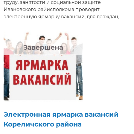
труду, занятости и социальной защите
Ивановского райисполкома проводит
электронную ярмарку вакансий, для граждан,
ищущих работу. Соискателям работ будет
предложено ознакомиться с вакансиями,
предлагаемыми нанимателями, условиями труда,
а также получить электронную консультацию в
Завершена
режиме реального времени. По окончании
мероприятия дополнительно с вакансиями
можно ознакомиться в республиканском банке
вакансий на портале государственной службы
занятости //gsz.gov.by
Электронная ярмарка вакансий
Кореличского района