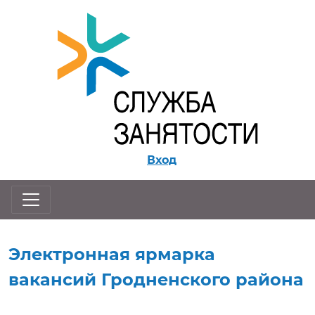
Перейти к контенту
Вход
Электронная ярмарка
вакансий Гродненского района