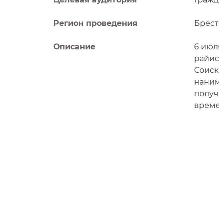
Регион проведения
Брест
Описание
6 июл
райис
Соиск
наним
получ
време